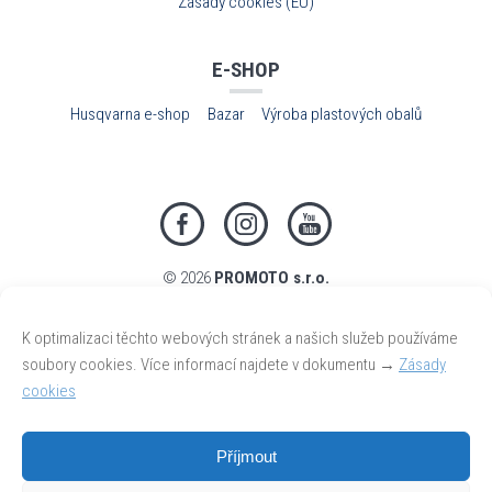
Zásady cookies (EU)
E-SHOP
Husqvarna e-shop
Bazar
Výroba plastových obalů
Facebook
Instagram
Youtube
© 2026
PROMOTO s.r.o.
K optimalizaci těchto webových stránek a našich služeb používáme
soubory cookies. Více informací najdete v dokumentu →
Zásady
cookies
website by
HAZMI
Příjmout